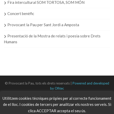
Fira intercultural SOM TORTOSA, SOM MÓN
Concert benèfic
Provocant la Pau per Sant Jordi a Amposta
Presentació de la Mostra de relats i poesia sobre Drets
Humans
© Provocant la Pau, tots els drets reservats |
Powered and developed
by Ofitec
Utilitzem cookies tècniques pròpies per al correcte funcionament
de el lloc. I cookies de tercers per analitzar els nostres serveis. Si
clica ACCEPTAR accepta el seu ús.