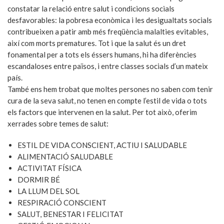
constatar la relació entre salut i condicions socials
desfavorables: la pobresa econòmica i les desigualtats socials
contribueixen a patir amb més freqüència malalties evitables,
així com morts prematures. Tot i que la salut és un dret
fonamental per a tots els éssers humans, hi ha diferències
escandaloses entre països, i entre classes socials d’un mateix
país.
També ens hem trobat que moltes persones no saben com tenir
cura de la seva salut, no tenen en compte l’estil de vida o tots
els factors que intervenen en la salut. Per tot això, oferim
xerrades sobre temes de salut:
ESTIL DE VIDA CONSCIENT, ACTIU I SALUDABLE
ALIMENTACIÓ SALUDABLE
ACTIVITAT FÍSICA
DORMIR BÉ
LA LLUM DEL SOL
RESPIRACIÓ CONSCIENT
SALUT, BENESTAR I FELICITAT