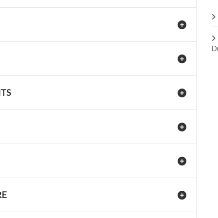
D
NTS
RE