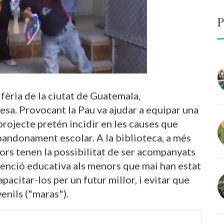
P
ifèria de la ciutat de Guatemala,
resa. Provocant la Pau va ajudar a equipar una
projecte pretén incidir en les causes que
abandonament escolar. A la biblioteca, a més
nors tenen la possibilitat de ser acompanyats
atenció educativa als menors que mai han estat
pacitar-los per un futur millor, i evitar que
enils ("maras").