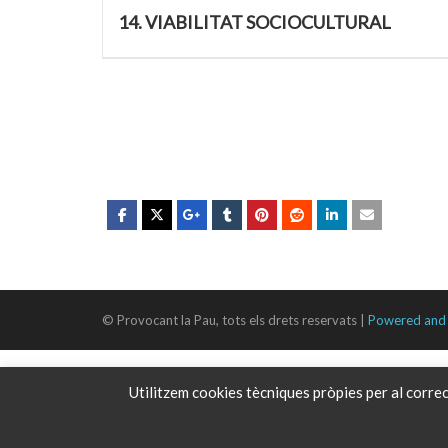
14. VIABILITAT SOCIOCULTURAL
© Provocant la Pau, tots els drets reservats |
Powered and 
Utilitzem cookies tècniques pròpies per al correc