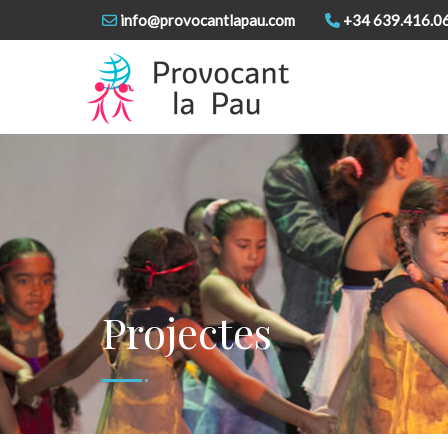
info@provocantlapau.com
+34 639.416.0
Projectes