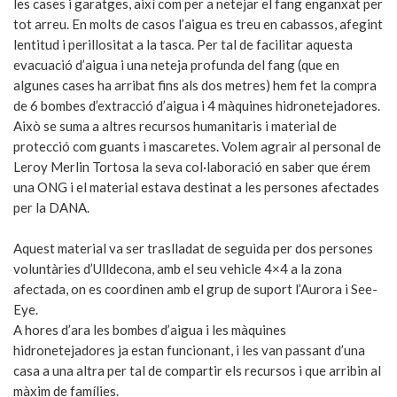
les cases i garatges, així com per a netejar el fang enganxat per
tot arreu. En molts de casos l’aigua es treu en cabassos, afegint
lentitud i perillositat a la tasca. Per tal de facilitar aquesta
evacuació d’aigua i una neteja profunda del fang (que en
algunes cases ha arribat fins als dos metres) hem fet la compra
de 6 bombes d’extracció d’aigua i 4 màquines hidronetejadores.
Això se suma a altres recursos humanitaris i material de
protecció com guants i mascaretes. Volem agrair al personal de
Leroy Merlin Tortosa la seva col·laboració en saber que érem
una ONG i el material estava destinat a les persones afectades
per la DANA.
Aquest material va ser traslladat de seguida per dos persones
voluntàries d’Ulldecona, amb el seu vehicle 4×4 a la zona
afectada, on es coordinen amb el grup de suport l’Aurora i See-
Eye.
A hores d’ara les bombes d’aigua i les màquines
hidronetejadores ja estan funcionant, i les van passant d’una
casa a una altra per tal de compartir els recursos i que arribin al
màxim de famílies.