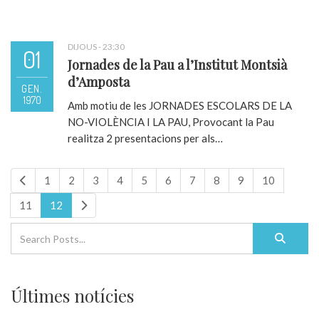
DIJOUS - 23:30
01
Jornades de la Pau a l’Institut Montsià
d’Amposta
GEN.
1970
Amb motiu de les JORNADES ESCOLARS DE LA
NO-VIOLÈNCIA I LA PAU, Provocant la Pau
realitza 2 presentacions per als…
1
2
3
4
5
6
7
8
9
10
11
12
Últimes notícies