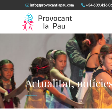
info@provocantlapau.com
+34 639.416.0
Actualitat, notície