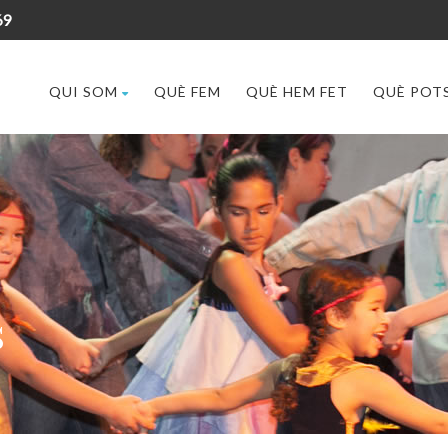
69
QUI SOM
QUÈ FEM
QUÈ HEM FET
QUÈ POTS
s