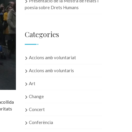
Presentació de la Mostra de relats i
poesia sobre Drets Humans
Categories
Accions amb voluntariat
Accions amb voluntaris
Art
Change
acollida
oritats
Concert
Conferència